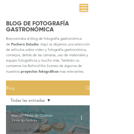
BLOG DE FOTOGRAFÍA
GASTRONÓMICA
Bienvenidos al blog de fotografía gastronómica
Puchero Estudio
de
. Aquí os dejamos una selección
de artículos sobre vídeo y fotografía gastronómica,
consejos, detrás de las cámaras, uso de materiales y
equipo fotográficos y mucho más. También os
contamos los Behind the Scenes de algunos de
proyectos fotográficos
nuestros
mas relevantes.
Blog
Todas las entradas
Todas las entradas
Manuel Perez de Guzman
2 min de lectura
Sobre fotografía
Casos de Estudio