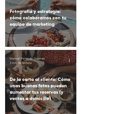
Restaurantes
Fotografía y estrategia:
Consejos
cómo colaboramos con tu
equipo de marketing
Manuel Perez de Guzman
3 min de lectura
De la carta al cliente: Cómo
unas buenas fotos pueden
aumentar tus reservas (y
ventas a domicilio)