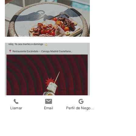
Fotografía y estrategia: cómo
colaboramos con tu equipo de marketing
Llamar
Email
Perfil de Negocio Google
¿Y si solo necesito unas fotos para una
promo puntual?