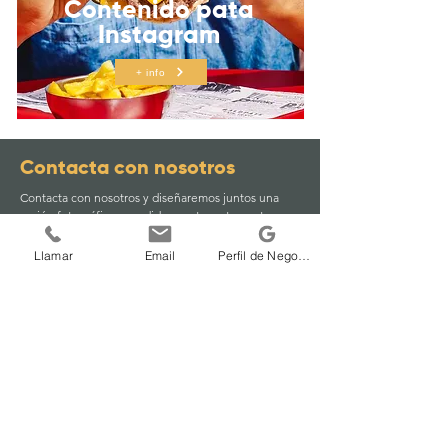
Contenido pata
Instagram
+ info
Contacta con nosotros
Contacta con nosotros y diseñaremos juntos una
sesión fotográfica a medida para tu restaurante o
marca gastronómica en Madrid.
Llamar
Email
Perfil de Negocio Google
Nombre
*
Email
*
Teléfono
*