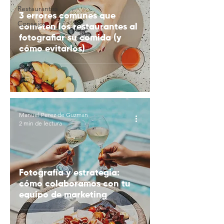
Restaurantes
3 errores comunes que
Consejos
cometen los restaurantes al
fotografiar su comida (y
cómo evitarlos)
Manuel Perez de Guzman
2 min de lectura
Fotografía y estrategia:
cómo colaboramos con tu
equipo de marketing