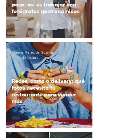
paso: así es trabajar con
fotógrafos gastronómicos
Manuel Perez de Guzman
4 min de lectura
Redes, carta o delivery: qué
fotos necesita tu
restaurante para vender
más