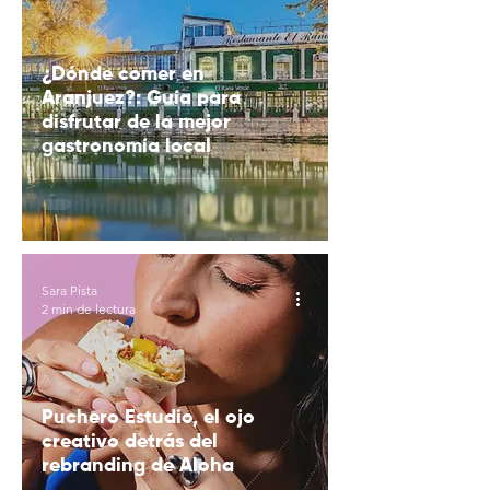
¿Dónde comer en
Aranjuez?: Guía para
disfrutar de la mejor
gastronomía local
Sara Pista
2 min de lectura
Puchero Estudio, el ojo
creativo detrás del
rebranding de Aloha