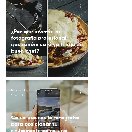
Sara Pista
3 min de lectura
¿Por qué invertir en
fotografía profesional
gastronómica si ya tengo un
buen chef?
Manuel Perez de Guzman
5 min de lectura
Cómo usamos la fotografía
para posicionar tu
restaurante como una