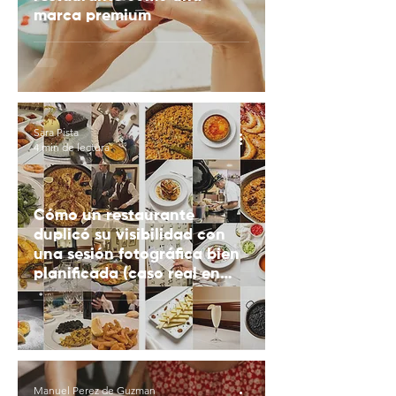
marca premium
Sara Pista
4 min de lectura
Cómo un restaurante
duplicó su visibilidad con
una sesión fotográfica bien
planificada (caso real en
Madrid)
Manuel Perez de Guzman