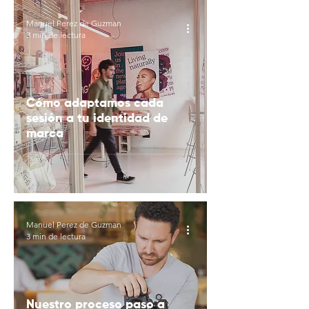
Manuel Perez de Guzman
3 min de lectura
Cómo adaptamos cada
sesión a tu identidad de
marca
Manuel Perez de Guzman
3 min de lectura
Nuestro proceso paso a