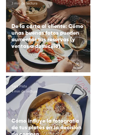
3 min de lectura
De la carta al cliente: Cómo
unas buenas fotos pueden
aumentar tus reservas (y
ventas a domicilio)
Sara Pista
4 min de lectura
Cómo influye la fotografía
de tus platos en la decisión
de compra