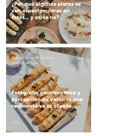
¿Por qué algunos platos se
ven espectaculares en
fotos… y otros no?
Manuel Perez de Guzman
4 min de lectura
Fotografía gastronómica y
percepción de valor: lo que
realmente ve tu cliente