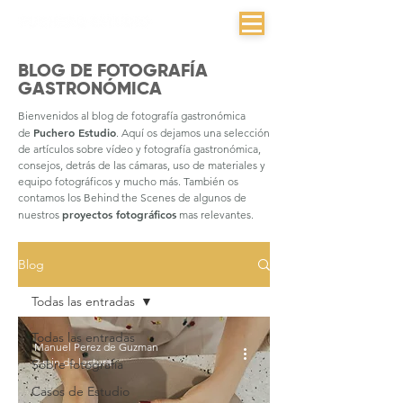
BLOG DE FOTOGRAFÍA
GASTRONÓMICA
Bienvenidos al blog de fotografía gastronómica
Puchero Estudio
de
. Aquí os dejamos una selección
de artículos sobre vídeo y fotografía gastronómica,
consejos, detrás de las cámaras, uso de materiales y
equipo fotográficos y mucho más. También os
contamos los Behind the Scenes de algunos de
proyectos fotográficos
nuestros
mas relevantes.
Blog
Todas las entradas
Todas las entradas
Manuel Perez de Guzman
2 min de lectura
Sobre fotografía
Casos de Estudio