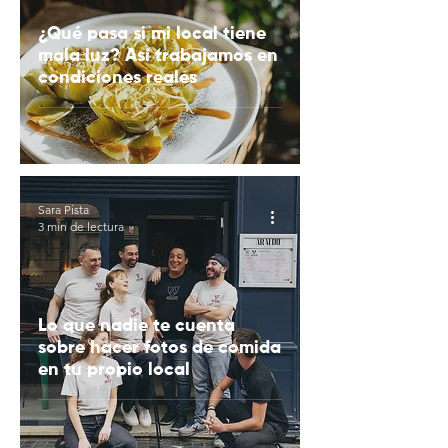
¿Qué pasa si mi local tiene
mala luz? Así trabajamos en
condiciones reales
Sara Pista
3 min de lectura
Lo que nadie te cuenta
sobre hacer fotos de comida
en tu propio local