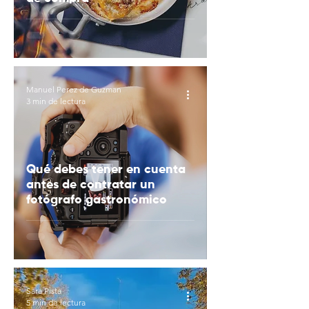
Manuel Perez de Guzman
3 min de lectura
Qué debes tener en cuenta
antes de contratar un
fotógrafo gastronómico
Sara Pista
5 min de lectura