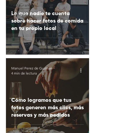
Restaurantes
Lo que nadie te cuenta
Consejos
sobre hacer fotos de comida
en tu propio local
Manuel Perez de Guzman
4 min de lectura
Cómo logramos que tus
fotos generen más clics, más
reservas y más pedidos