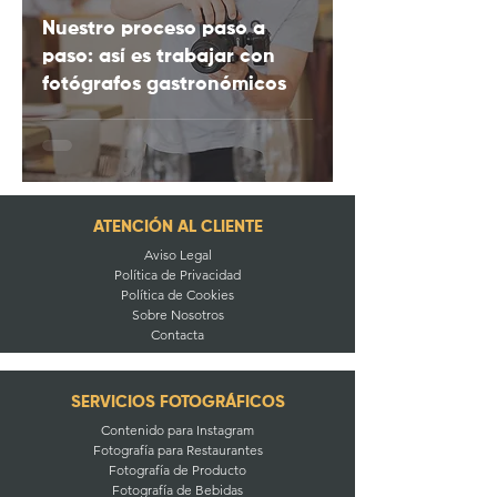
Nuestro proceso paso a
paso: así es trabajar con
fotógrafos gastronómicos
ATENCIÓN AL CLIENTE
Aviso Legal
Política de Privacidad
Política de Cookies
Sobre Nosotros
Contacta
SERVICIOS FOTOGRÁFICOS
Contenido para Instagram
Fotografía para Restaurantes
Fotografía de Producto
Fotografía de Bebidas